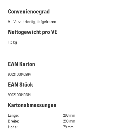
Conveniencegrad
V - Verzehrfertig, tiefgefroren
Nettogewicht pro VE
1,5 kg
EAN Karton
9002100040284
EAN Stück
9002100040284
Kartonabmessungen
Länge:
293 mm
Breite:
290 mm
Höhe:
79 mm