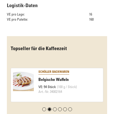
Logistik-Daten
VE pro Lage:
16
VE pro Palette:
160
Das Culinarium empfiehlt
Topseller für die Kaffeezeit
SCHÖLLER BACKWAREN
Belgische Waffeln
VE: 54 Stück
(100 g / Stück)
Art.-Nr. 34002164