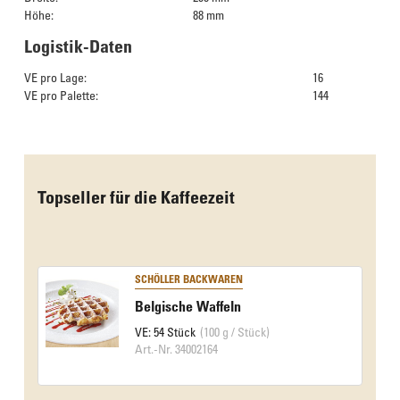
Höhe:
88 mm
Logistik-Daten
VE pro Lage:
16
VE pro Palette:
144
Das Culinarium empfiehlt
Topseller für die Kaffeezeit
SCHÖLLER BACKWAREN
Belgische Waffeln
VE: 54 Stück
(100 g / Stück)
Art.-Nr. 34002164