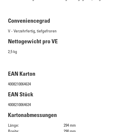
Conveniencegrad
V - Verzehrfertig, tiefgefroren
Nettogewicht pro VE
2,5 kg
EAN Karton
4008210064634
EAN Stück
4008210064634
Kartonabmessungen
Länge:
294 mm
Breite:
290 mm