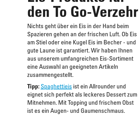
den To Go-Verzehr
Offeneis
Rundkuchen & Plattenkuchen
Nichts geht über ein Eis in der Hand beim
Spazieren gehen an der frischen Luft. Ob Eis
am Stiel oder eine Kugel Eis im Becher - und
Eiswürfel
Süßes Kleingebäck
gute Laune ist garantiert. Wir haben Ihnen
aus unserem umfangreichen Eis-Sortiment
eine Auswahl an geeigneten Artikeln
zusammengestellt.
Plunder, Croissants & Kipferl
Spaghettieis
ist ein Allrounder und
Tipp:
eignet sich perfekt als leckeres Dessert zum
Mitnehmen. Mit Topping und frischem Obst
ist es ein Augen- und Gaumenschmaus.