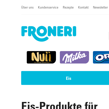
Über uns
Kundenservice
Rezepte
Kontakt
Newsletter
Eis
Impulseis
Torten & Cremeschnitten
Eis-Produkte für