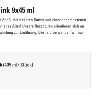
ink 9x45 ml
en Spaß, mit leckeren Sorten und einer angemessenen 
 jedes Alter! Unsere Rezepturen orientieren sich an 
ortung zur Ernährung. Deshalb verwenden wir nur 
(405 ml / Stück)
ck
Maple Walnuts
ERLENBACHER Cream-Cheesecake "New
Super lecker!
York Style"