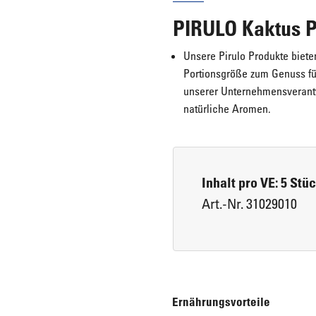
PIRULO Kaktus P
Eis für Zuhause
Laugengebäck
Unsere Pirulo Produkte biet
Portionsgröße zum Genuss für
unserer Unternehmensverantw
Brot, Körberl & Baguettes
natürliche Aromen.
Pizzen & Pikante Snacks
Inhalt pro VE: 5 Stü
Art.-Nr. 31029010
Ernährungsvorteile