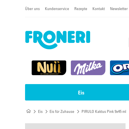
Über uns
Kundenservice
Rezepte
Kontakt
Newsletter
Eis
Eis
Eis für Zuhause
PIRULO Kaktus Pink 9x45 ml
Impulseis
Torten & Cremeschnitten