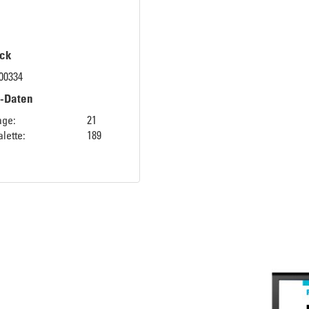
ck
00334
k-Daten
age:
21
lette:
189