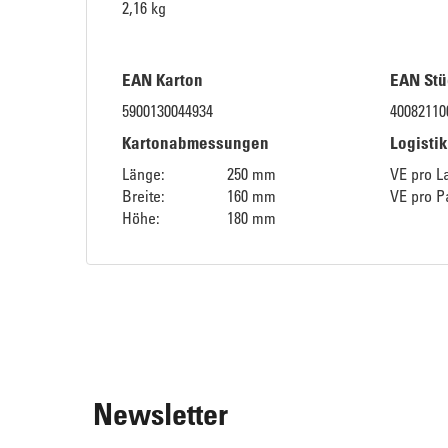
2,16 kg
EAN Karton
EAN Stü
5900130044934
40082110
Kartonabmessungen
Logisti
Länge:
250 mm
VE pro L
Breite:
160 mm
VE pro Pa
Höhe:
180 mm
Newsletter