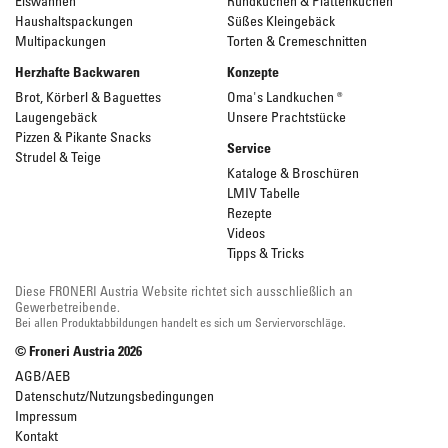
Eiswannen
Rundkuchen & Plattenkuchen
Haushaltspackungen
Süßes Kleingebäck
Multipackungen
Torten & Cremeschnitten
Herzhafte Backwaren
Konzepte
Brot, Körberl & Baguettes
Oma's Landkuchen ®
Laugengebäck
Unsere Prachtstücke
Pizzen & Pikante Snacks
Service
Strudel & Teige
Kataloge & Broschüren
LMIV Tabelle
Rezepte
Videos
Tipps & Tricks
Diese FRONERI Austria Website richtet sich ausschließlich an
Gewerbetreibende.
Bei allen Produktabbildungen handelt es sich um Serviervorschläge.
© Froneri Austria
2026
AGB/AEB
Datenschutz/Nutzungsbedingungen
Impressum
Kontakt