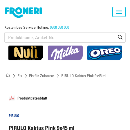
Toggl
navig
Kostenlose Service Hotline:
0800 080 000
Eis
Eis für Zuhause
PIRULO Kaktus Pink 9x45 ml
Produktdatenblatt
PIRULO
PIRULO Kaktus Pink 9x45 ml