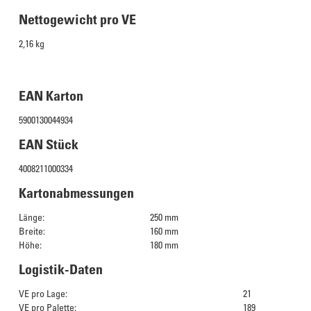
Nettogewicht pro VE
2,16 kg
EAN Karton
5900130044934
EAN Stück
4008211000334
Kartonabmessungen
Länge:
250 mm
Breite:
160 mm
Höhe:
180 mm
Logistik-Daten
VE pro Lage:
21
VE pro Palette:
189