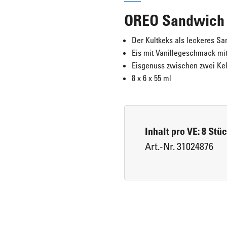
OREO Sandwich 6
Eis für Zuhause
Laugengebäck
Der Kultkeks als leckeres S
Eis mit Vanillegeschmack mi
Eisgenuss zwischen zwei Ke
Brot, Körberl & Baguettes
8 x 6 x 55 ml
Pizzen & Pikante Snacks
Inhalt pro VE: 8 Stü
Art.-Nr. 31024876