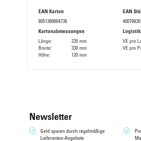
EAN Karton
EAN Stü
8051369004736
40079930
Kartonabmessungen
Logisti
Länge:
235 mm
VE pro L
Breite:
330 mm
VE pro Pa
Höhe:
120 mm
Newsletter
Geld sparen durch regelmäßige
Pro
Lieferanten-Angebote
Ma