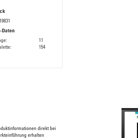
ck
19831
k-Daten
age:
11
lette:
154
duktinformationen direkt bei
rkteinführung erhalten