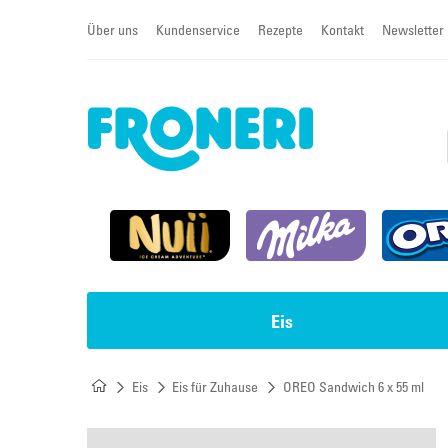
Über uns
Kundenservice
Rezepte
Kontakt
Newsletter
Eis
Eis
Eis für Zuhause
OREO Sandwich 6 x 55 ml
Impulseis
Torten & Cremeschnitten